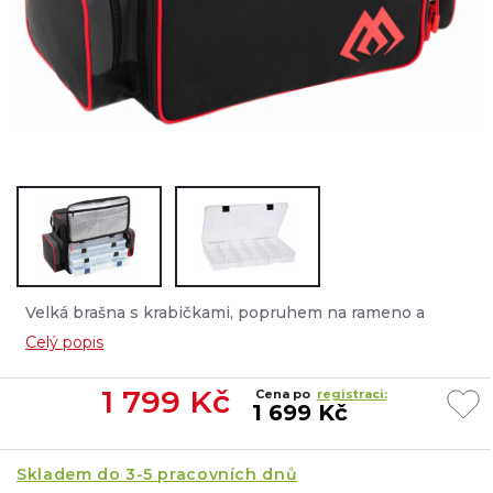
Velká brašna s krabičkami, popruhem na rameno a
madlem je rozdělena na dvě hlavní komory....
Celý popis
1 799
Kč
Cena po
registraci:
1 699 Kč
Skladem do 3-5 pracovních dnů