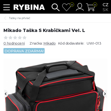
CZ
0
0
SK
Tašky na přívlač
Mikado Taška S Krabičkami Vel. L
0 hodnocení
Značka:
Mikado
Kód dodavatele:
UWI-013
DOPRAVA ZDARMA!