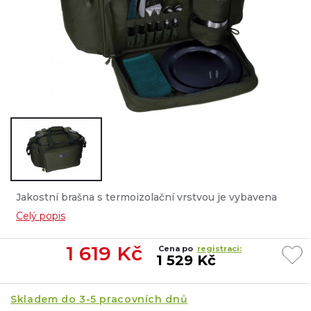
Jakostní brašna s termoizolační vrstvou je vybavena
jídelním setem v přední kapse....
Celý popis
1 619
Kč
Cena po
registraci:
1 529 Kč
Skladem do 3-5 pracovních dnů