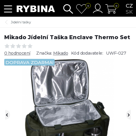
CZ
0
0
SK
Jidelní tašky
Mikado Jídelní Taška Enclave Thermo Set
0 hodnocení
Značka:
Mikado
Kód dodavatele:
UWF-027
DOPRAVA ZDARMA!