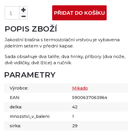
PŘIDAT DO KOŠÍKU
POPIS ZBOŽÍ
Jakostní brašna s termoizolační vrstvou je vybavena
jídelním setem v přední kapse.
Sada obsahuje dva talíře, dva hrnky, příbory (dva nože,
dvě vidličky, dvě lžíce) a ručník.
PARAMETRY
Výrobce:
Mikado
EAN:
5900637063964
delka:
42
mnozstvi_v_baleni:
1
sirka:
29