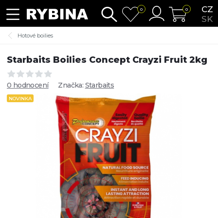
CZ
0
0
SK
Hotové boilies
Starbaits Boilies Concept Crayzi Fruit 2kg
0 hodnocení
Značka:
Starbaits
NOVINKA