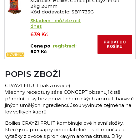
Starbaits Boilies Concept Crayzi Fruit
2kg 20mm
Kód dodavatele: SB11733G
Skladem - můžete mít
dnes
639 Kč
PŘIDAT DO
Cena po
registraci:
KOŠÍKU
607 Kč
NOVINKA
POPIS ZBOŽÍ
CRAYZI FRUIT (rak a ovoce)
Všechny receptury série CONCEPT obsahují čistě
přírodní látky bez použití chemických aromat, barviv či
jiných umělých ingrediencí. Jsou vyvinuté zejména na
lov velkých kaprů.
Boilies CRAYZI FRUIT kombinuje dvě hlavní složky,
které jsou pro kapry neodolatelné – račí moučku a
výtažky z ovoce s pronikavým aroma citrusů. Díky