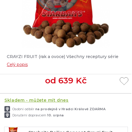
CRAYZI FRUIT (rak a ovoce) Všechny receptury série
CONCEPT obsahují čistě přírodní látky bez použití
Celý popis
chemických aromat, barviv či jiných umělých
ingrediencí. Jsou vyvinuté zejména na lov velkých kaprů.
od
639
Kč
Boilies CRAYZI FRUIT kombinuje dvě hlavní složky,
které jsou pro kapry neodolatelné – račí moučku a
výtažky z ovoce s pronikavým aroma citrusů. Dík...
Skladem - můžete mít dnes
Osobní odběr
na prodejně v Hradci Králové ZDARMA
Doručení dopravcem
10. srpna