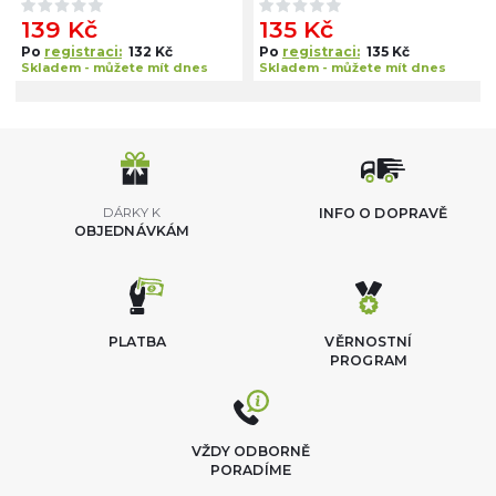
139 Kč
135 Kč
Po
registraci:
132 Kč
Po
registraci:
135 Kč
Skladem - můžete mít dnes
Skladem - můžete mít dnes
DÁRKY K
INFO O DOPRAVĚ
OBJEDNÁVKÁM
PLATBA
VĚRNOSTNÍ
PROGRAM
VŽDY ODBORNĚ
PORADÍME