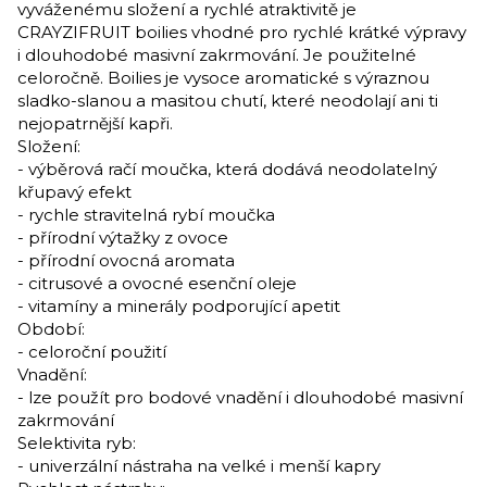
vyváženému složení a rychlé atraktivitě je
CRAYZIFRUIT boilies vhodné pro rychlé krátké výpravy
i dlouhodobé masivní zakrmování. Je použitelné
celoročně. Boilies je vysoce aromatické s výraznou
sladko-slanou a masitou chutí, které neodolají ani ti
nejopatrnější kapři.
Složení:
- výběrová račí moučka, která dodává neodolatelný
křupavý efekt
- rychle stravitelná rybí moučka
- přírodní výtažky z ovoce
- přírodní ovocná aromata
- citrusové a ovocné esenční oleje
- vitamíny a minerály podporující apetit
Období:
- celoroční použití
Vnadění:
- lze použít pro bodové vnadění i dlouhodobé masivní
zakrmování
Selektivita ryb:
- univerzální nástraha na velké i menší kapry