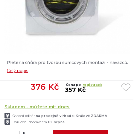
Pletená šňůra pro tvorbu sumcových montáží - návazců.
Dle našeho názoru nejlepší návazcovka na trhu vůbec...
Celý popis
376
Kč
Cena po
registraci:
357 Kč
Skladem - můžete mít dnes
Osobní odběr
na prodejně v Hradci Králové ZDARMA
Doručení dopravcem
10. srpna