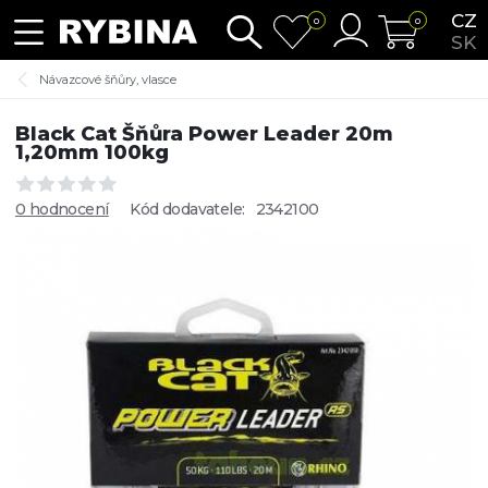
CZ
0
0
SK
Návazcové šňůry, vlasce
Black Cat Šňůra Power Leader 20m
1,20mm 100kg
0 hodnocení
Kód dodavatele:
2342100