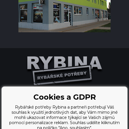
Cookies a GDPR
Pronájem eshopu zajišťuje
Rybářské potřeby Rybina a partneři potřebují Váš
BINARGON.cz
souhlas k využití jednotlivých dat, aby Vám mimo jiné
mohli ukazovat informace týkající se Vašich zájmů
webdesign
pomocí personalizace reklam. Souhlas udělíte kliknutím
na políčko "Ano, souhlasím".
Vortex Vision.cz