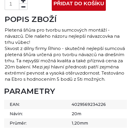
PŘIDAT DO KOŠÍKU
POPIS ZBOŽÍ
Pletená šňůra pro tvorbu sumcových montáží -
návazců. Dle našeho názoru nejlepší návazcovka na
trhu vůbec!
Skvost z dílny firmy Rhino - skutečně nejlepší sumcová
pletená šňůra určená pro tvorbu návazců na dnešním
trhu. Ta nejvyšší možná kvalita a také příznivá cena za
20m balení. Mezi její hlavní přednosti patří zejména
extrémní pevnost a vysoká otěruvzdornost. Testováno
na Ebro s hodnocením 5 bodů z 5ti možných.
PARAMETRY
EAN:
4029569234226
Návin:
20m
Průměr:
1,20mm