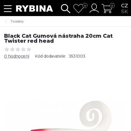
CZ
0
0
SK
Twistery
Black Cat Gumová nástraha 20cm Cat
Twister red head
0 hodnocení
Kód dodavatele:
3531003