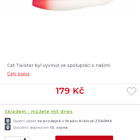
Cat Twister byl vyvinut ve spolupráci s našimi
evropskými Black Cat týmy pro aktivní lov sumců a již ve
Celý popis
fázi testování se postaral o výtečné úlovky....
179
Kč
Skladem - můžete mít dnes
Osobní odběr
na prodejně v Hradci Králové ZDARMA
Doručení dopravcem
10. srpna