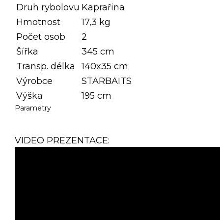
Druh rybolovu
Kaprařina
Hmotnost
17,3 kg
Počet osob
2
Šířka
345 cm
Transp. délka
140x35 cm
Výrobce
STARBAITS
Výška
195 cm
Parametry
VIDEO PREZENTACE: