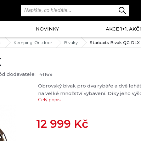
NOVINKY
AKCE 1+1, AKČ
a
Kemping, Outdoor
Bivaky
Starbaits Bivak QG DLX
X
ód dodavatele:
41169
Obrovský bivak pro dva rybáře a dvě lehátk
na velké množství vybavení. Díky jeho výšc
Celý popis
12 999
Kč