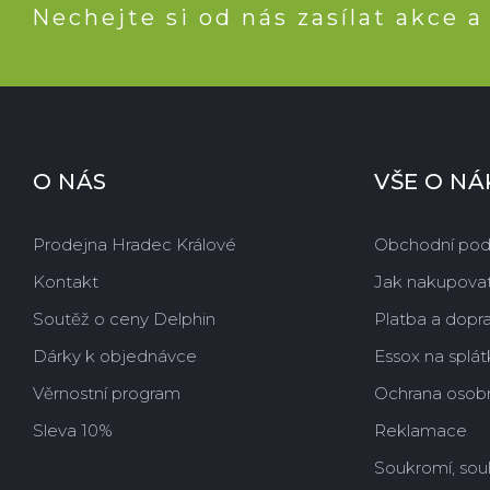
Nechejte si od nás zasílat akce a
O NÁS
VŠE O N
Prodejna Hradec Králové
Obchodní po
Kontakt
Jak nakupova
Soutěž o ceny Delphin
Platba a dopr
Dárky k objednávce
Essox na splát
Věrnostní program
Ochrana osobn
Sleva 10%
Reklamace
Soukromí, sou