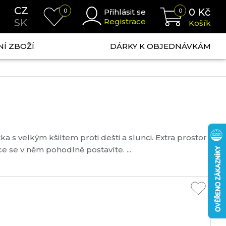
CZ
0
Kč
0
Přihlásit se
0
SK
Registrace
Košík
NÍ ZBOŽÍ
DÁRKY K OBJEDNÁVKÁM
a s velkým kšiltem proti dešti a slunci. Extra prostor
e se v něm pohodlně postavíte. ...