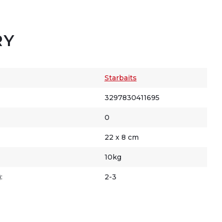
RY
Starbaits
3297830411695
0
22 x 8 cm
10kg
:
2-3