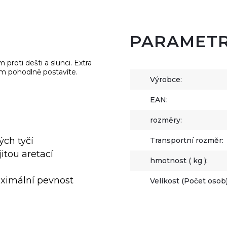
PARAMET
proti dešti a slunci. Extra
ěm pohodlně postavíte.
Výrobce:
EAN:
rozměry:
ých tyčí
Transportní rozměr:
itou aretací
hmotnost ( kg ):
aximální pevnost
Velikost (Počet osob)