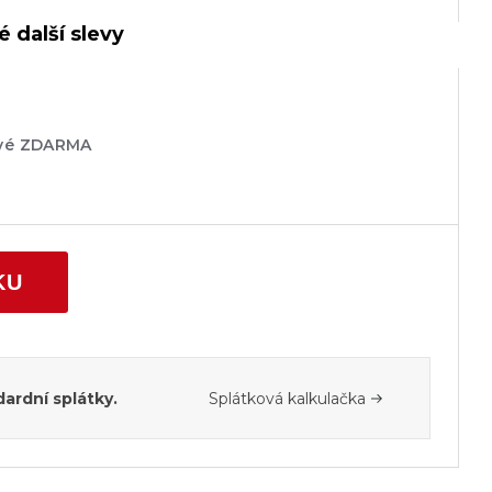
 další slevy
ové ZDARMA
KU
ardní splátky.
Splátková kalkulačka