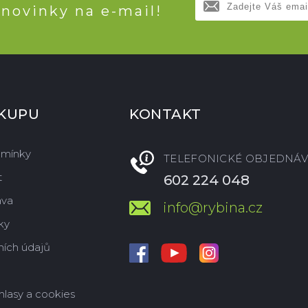
 novinky na e-mail!
ÁKUPU
KONTAKT
dmínky
TELEFONICKÉ OBJEDNÁV
t
602 224 048
ava
info@rybina.cz
ky
ích údajů
hlasy a cookies