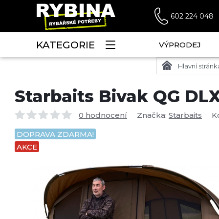
602 224 048
KATEGORIE
VÝPRODEJ
Hlavní stránk
Starbaits Bivak QG DL
0 hodnocení
Značka:
Starbaits
K
DOPRAVA ZDARMA!
AKCE