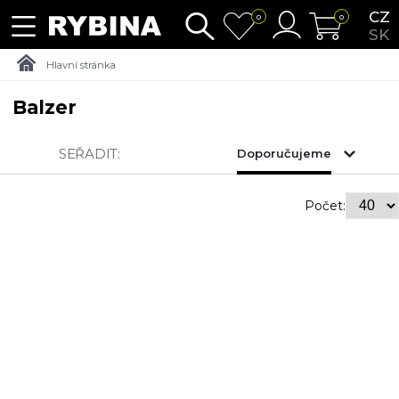
CZ
0
0
SK
Hlavní stránka
Balzer
SEŘADIT:
Doporučujeme
Počet: