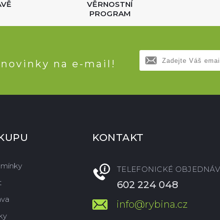
AVĚ
VĚRNOSTNÍ
PROGRAM
 novinky na e-mail!
ÁKUPU
KONTAKT
dmínky
TELEFONICKÉ OBJEDNÁV
t
602 224 048
ava
info@rybina.cz
ky