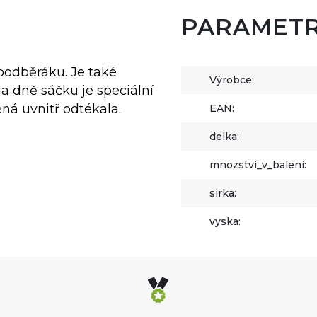
PARAMET
 podběráku. Je také
Výrobce:
a dně sáčku je speciální
á uvnitř odtékala.
EAN:
delka:
mnozstvi_v_baleni:
sirka:
vyska: