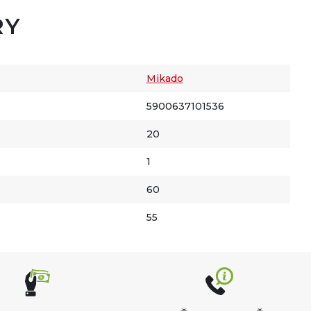
RY
Mikado
5900637101536
20
1
60
55