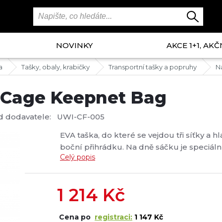
NOVINKY
AKCE 1+1, AKČ
a
Tašky, obaly, krabičky
Transportní tašky a popruhy
N
 Cage Keepnet Bag
d dodavatele:
UWI-CF-005
EVA taška, do které se vejdou tři síťky a 
boční přihrádku. Na dně sáčku je speciál
Celý popis
uvnitř odtékala....
1 214
Kč
Cena po
registraci:
1 147 Kč