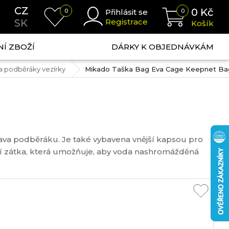
CZ
0
Kč
0
Přihlásit se
0
SK
Registrace
Košík
NÍ ZBOŽÍ
DÁRKY K OBJEDNÁVKÁM
a podběráky vezírky
Mikado Taška Bag Eva Cage Keepnet Ba
hlava podběráku. Je také vybavena vnější kapsou pro
ní zátka, která umožňuje, aby voda nashromážděná