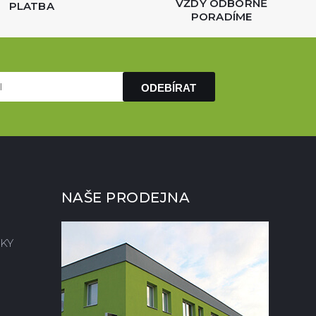
VŽDY ODBORNĚ
PLATBA
PORADÍME
ODEBÍRAT
NAŠE PRODEJNA
KY