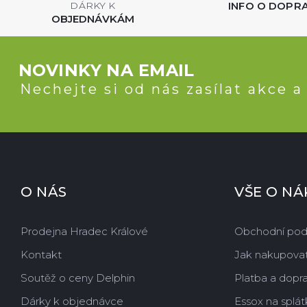
INFO O DOPR
DÁRKY K
OBJEDNÁVKÁM
NOVINKY NA EMAIL
Nechejte si od nás zasílat akce a
O NÁS
VŠE O N
Prodejna Hradec Králové
Obchodní po
Kontakt
Jak nakupova
Soutěž o ceny Delphin
Platba a dopr
Dárky k objednávce
Essox na splát