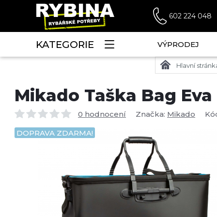
602 224 048
KATEGORIE
VÝPRODEJ
Hlavní stránk
Mikado Taška Bag Eva
0 hodnocení
Značka:
Mikado
Kó
DOPRAVA ZDARMA!