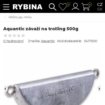
CZ
0
0
SK
Zátěže, jigy, háčky
Aquantic závaží na trolling 500g
0 hodnocení
Značka:
Aquantic
Kód dodavatele:
5417500