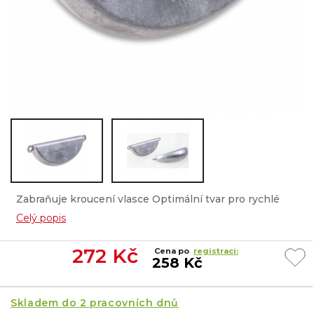
Zabraňuje kroucení vlasce Optimální tvar pro rychlé
potápění Ideální pro trolling a rybaření v hlubokém moři
Celý popis
Hmotnost: 500 g ...
272
Kč
Cena po
registraci:
258 Kč
Skladem do 2 pracovních dnů