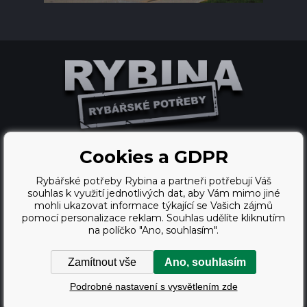
Cookies a GDPR
Pronájem eshopu zajišťuje
Rybářské potřeby Rybina a partneři potřebují Váš
BINARGON.cz
souhlas k využití jednotlivých dat, aby Vám mimo jiné
mohli ukazovat informace týkající se Vašich zájmů
webdesign
pomocí personalizace reklam. Souhlas udělíte kliknutím
na políčko "Ano, souhlasím".
Vortex Vision.cz
Zamítnout vše
Ano, souhlasím
Copyright © 2009 - 2026,
Podrobné nastavení s vysvětlením zde
Rybářské potřeby Rybina