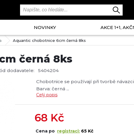
NOVINKY
AKCE 1+1, AKČ
a
Aquantic chobotnice 6cm černá 8ks
6cm černá 8ks
ód dodavatele:
5404204
Chobotnice se používají při tvorbě návazců
Barva: černá ...
Celý popis
68
Kč
Cena po
registraci:
65 Kč