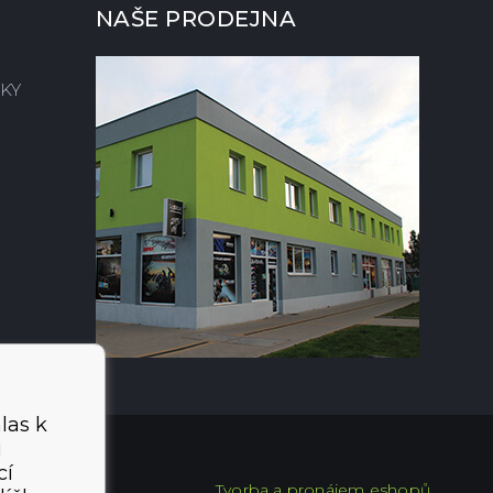
NAŠE PRODEJNA
KY
las k
i
cí
Tvorba a pronájem eshopů