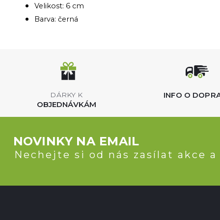
Velikost: 6 cm
Barva: černá
INFO O DOPR
DÁRKY K
OBJEDNÁVKÁM
NOVINKY NA EMAIL
Nechejte si od nás zasílat akce a