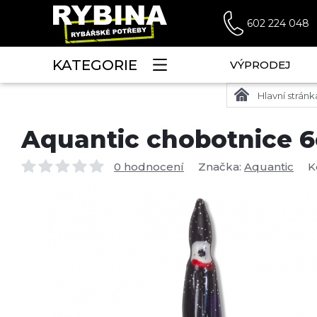
602 224 048
KATEGORIE
VÝPRODEJ
Hlavní stránk
Aquantic chobotnice 
0 hodnocení
Značka:
Aquantic
K