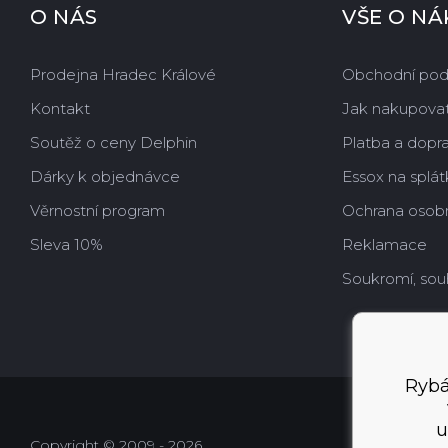
O NÁS
VŠE O N
Prodejna Hradec Králové
Obchodní po
Kontakt
Jak nakupova
Soutěž o ceny Delphin
Platba a dopr
Dárky k objednávce
Essox na splát
Věrnostní program
Ochrana osobn
Sleva 10%
Reklamace
Soukromí, sou
Rybá
u
Copyright © 2009 - 2026,