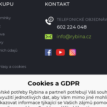
ÁKUPU
KONTAKT
dmínky
TELEFONICKÉ OBJEDNÁV
t
602 224 048
ava
info@rybina.cz
ky
ích údajů
hlasy a cookies
Cookies a GDPR
řské potřeby Rybina a partneři potřebují Váš souh
využití jednotlivých dat, aby Vám mimo jiné mohl
kazovat informace týkající se Vašich zájmů pomo