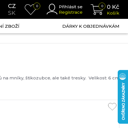
CZ
0
Kč
0
Přihlásit se
0
SK
Registrace
Košík
NÍ ZBOŽÍ
DÁRKY K OBJEDNÁVKÁM
 na mníky, štikozubce, ale také tresky. Velikost: 6 cm