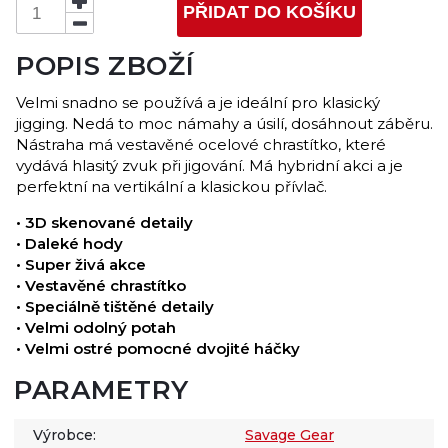
PŘIDAT DO KOŠÍKU
POPIS ZBOŽÍ
Velmi snadno se používá a je ideální pro klasický
jigging. Nedá to moc námahy a úsilí, dosáhnout záběru.
Nástraha má vestavěné ocelové chrastítko, které
vydává hlasitý zvuk při jigování. Má hybridní akci a je
perfektní na vertikální a klasickou přívlač.
• 3D skenované detaily
• Daleké hody
• Super živá akce
• Vestavěné chrastítko
• Speciálně tištěné detaily
• Velmi odolný potah
• Velmi ostré pomocné dvojité háčky
PARAMETRY
Výrobce:
Savage Gear