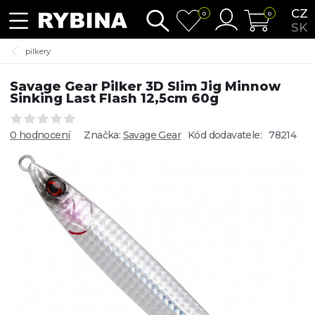
CZ
0
0
SK
pilkery
Savage Gear Pilker 3D Slim Jig Minnow
Sinking Last Flash 12,5cm 60g
0 hodnocení
Značka:
Savage Gear
Kód dodavatele:
78214