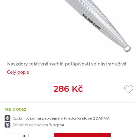
Navzdory relativně rychlé potápivosti se nástraha živě
třpytí a chvěje jako zraněná rybka....
Celý popis
286
Kč
Na dotaz
Osobní odběr
na prodejně v Hradci Králové ZDARMA
Doručení dopravcem
7. srpna