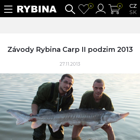
CZ
0
0
SK
Závody Rybina Carp II podzim 2013
27.11.2013