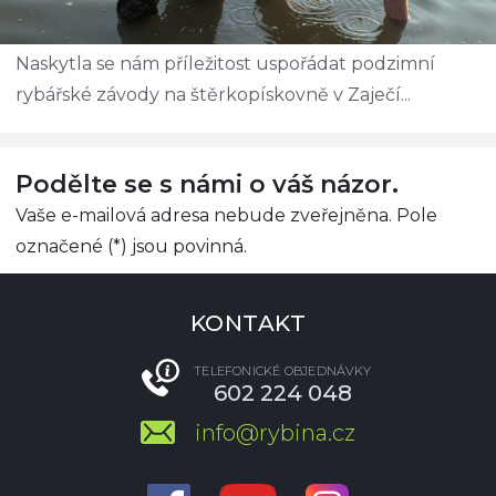
Naskytla se nám příležitost uspořádat podzimní
rybářské závody na štěrkopískovně v Zaječí...
Podělte se s námi o váš názor.
Vaše e-mailová adresa nebude zveřejněna. Pole
označené (*) jsou povinná.
KONTAKT
TELEFONICKÉ OBJEDNÁVKY
602 224 048
info@rybina.cz