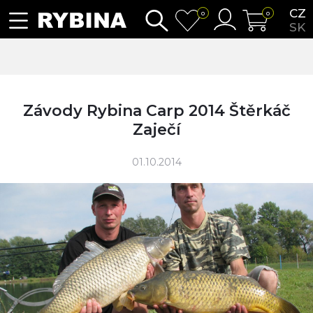
CZ
0
0
SK
Závody Rybina Carp 2014 Štěrkáč
Zaječí
01.10.2014