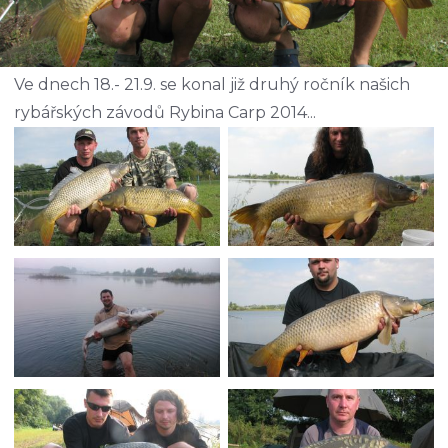
Ve dnech 18.- 21.9. se konal již druhý ročník našich
rybářských závodů Rybina Carp 2014...