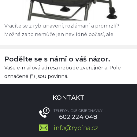
Vracíte se z ryb unavení, rozlámaní a promrzlí?
Možná za to nemůže jen nevlídné počasí, ale
Podělte se s námi o váš názor.
Vaše e-mailová adresa nebude zveřejněna. Pole
označené (*) jsou povinná.
KONTAKT
TELEFONICKÉ OBJEDNÁVKY
602 224 048
info@rybina.cz