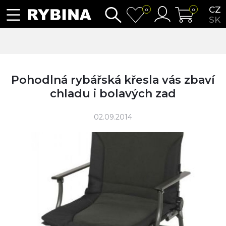
CZ
0
0
SK
Pohodlná rybářská křesla vás zbaví
chladu i bolavých zad
02.09.2014