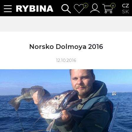
CZ
0
0
SK
Norsko Dolmoya 2016
12.10.2016