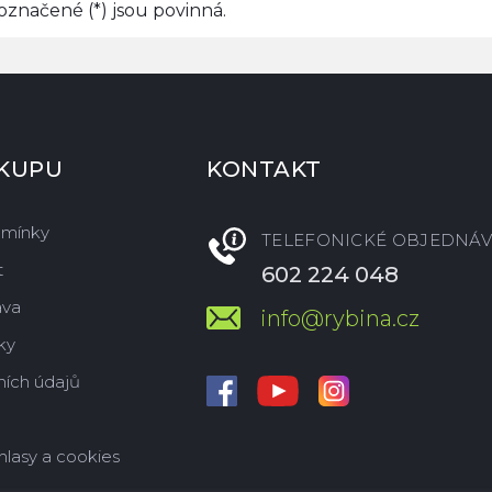
značené (*) jsou povinná.
ÁKUPU
KONTAKT
dmínky
TELEFONICKÉ OBJEDNÁV
t
602 224 048
ava
info@rybina.cz
ky
ích údajů
hlasy a cookies