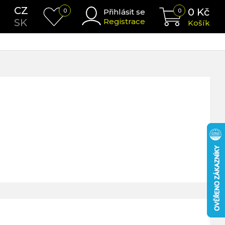
CZ
0
Kč
0
Přihlásit se
0
SK
Registrace
Košík