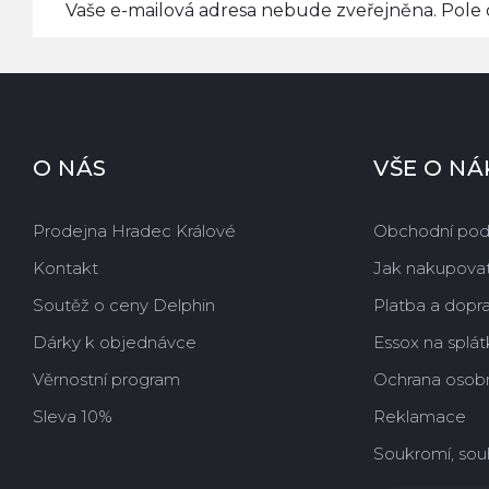
Vaše e-mailová adresa nebude zveřejněna. Pole o
O NÁS
VŠE O N
Prodejna Hradec Králové
Obchodní po
Kontakt
Jak nakupova
Soutěž o ceny Delphin
Platba a dopr
Dárky k objednávce
Essox na splát
Věrnostní program
Ochrana osobn
Sleva 10%
Reklamace
Soukromí, sou