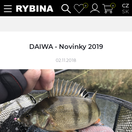
CZ
0
0
SK
DAIWA - Novinky 2019
02.11.2018