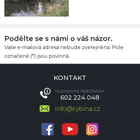
Podělte se s námi o váš názor.
Vaše e-mailová adresa nebude zveřejněna. Pole
označené (*) jsou povinná.
KONTAKT
TELEFONICKÉ OBJEDNÁVKY
602 224 048
info@rybina.cz