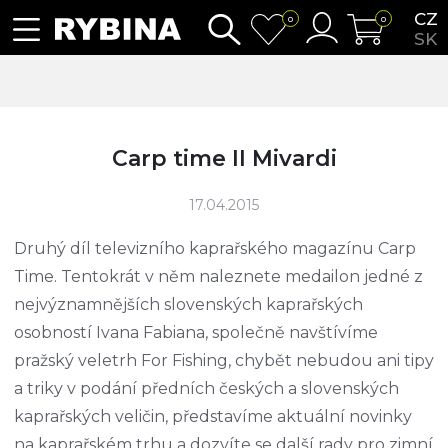
CZ
0
0
SK
Carp time II Mivardi
17.04.2015
Druhý díl televizního kaprařského magazínu Carp
Time. Tentokrát v něm naleznete medailon jedné z
nejvýznamnějších slovenských kaprařských
osobností Ivana Fabiana, společně navštívíme
pražský veletrh For Fishing, chybět nebudou ani tipy
a triky v podání předních českých a slovenských
kaprařských veličin, představíme aktuální novinky
na kaprařském trhu a dozvíte se další rady pro zimní