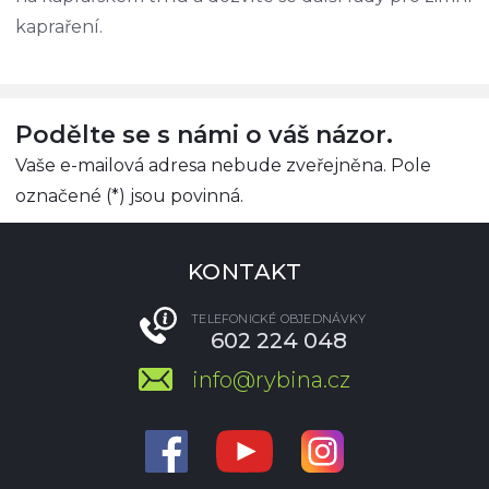
kapraření.
Podělte se s námi o váš názor.
Vaše e-mailová adresa nebude zveřejněna. Pole
označené (*) jsou povinná.
KONTAKT
TELEFONICKÉ OBJEDNÁVKY
602 224 048
info@rybina.cz