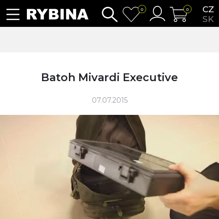
CZ
0
0
SK
Batoh Mivardi Executive
07.07.2015