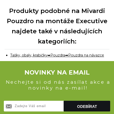
Produkty podobné na Mivardi
Pouzdro na montáže Executive
najdete také v následujících
kategoriích:
Tašky, obaly, krabičky
Pouzdra
Pouzdra na návazce
NOVINKY NA EMAIL
Nechejte si od nás zasílat akce a
novinky na e-mail!
ODEBÍRAT