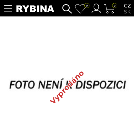
CZ
0
0
SK
Vyprodáno