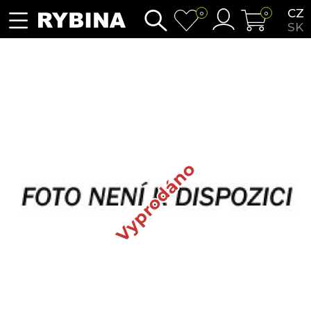
CZ
0
0
SK
Vyprodáno