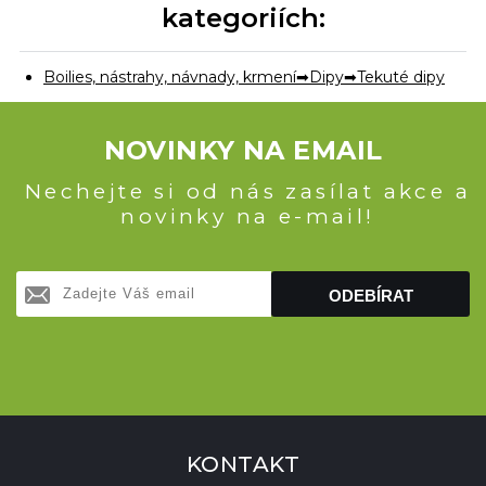
kategoriích:
Boilies, nástrahy, návnady, krmení
Dipy
Tekuté dipy
NOVINKY NA EMAIL
Nechejte si od nás zasílat akce a
novinky na e-mail!
ODEBÍRAT
KONTAKT