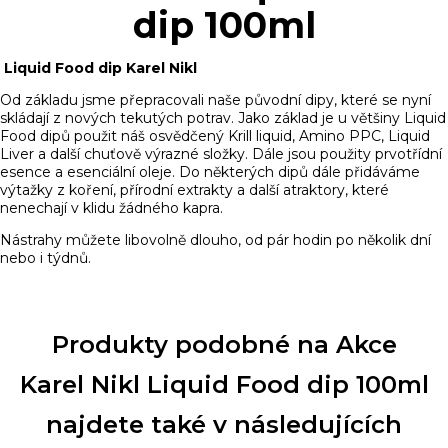
dip 100ml
Liquid Food dip Karel Nikl
Od základu jsme přepracovali naše původní dipy, které se nyní
skládají z nových tekutých potrav. Jako základ je u většiny Liquid
Food dipů použit náš osvědčený Krill liquid, Amino PPC, Liquid
Liver a další chuťově výrazné složky. Dále jsou použity prvotřídní
esence a esenciální oleje. Do některých dipů dále přidáváme
výtažky z koření, přírodní extrakty a další atraktory, které
nenechají v klidu žádného kapra.
Nástrahy můžete libovolně dlouho, od pár hodin po několik dní
nebo i týdnů.
Produkty podobné na Akce
Karel Nikl Liquid Food dip 100ml
najdete také v následujících