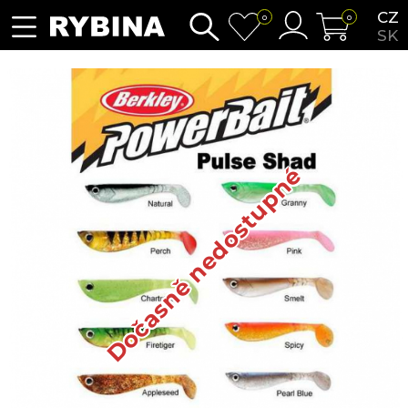
CZ
0
0
SK
Dočasně nedostupné