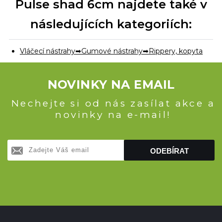
Pulse shad 6cm najdete také v
následujících kategoriích:
Vláčecí nástrahy
Gumové nástrahy
Rippery, kopyta
NOVINKY NA EMAIL
Nechejte si od nás zasílat akce a
novinky na e-mail!
ODEBÍRAT