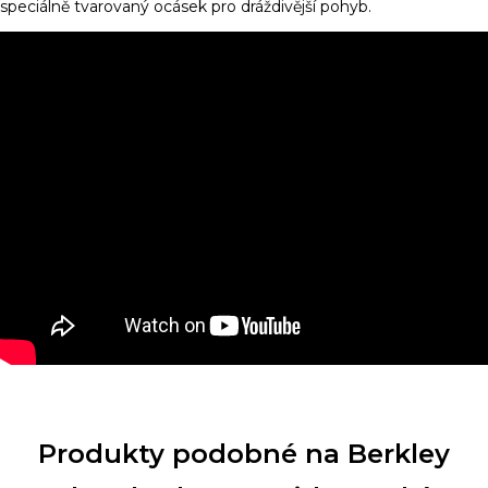
speciálně tvarovaný ocásek pro dráždivější pohyb.
Produkty podobné na Berkley